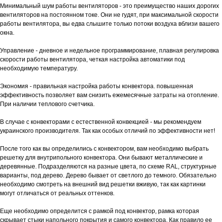
Отопительные приборы
Минимальный шум работы вентиляторов - это преимущество наших дорогих
вентиляторов на постоянном токе. Они не гудят, при максимальной скорости
Отделочные материалы
работы вентилятора, вы едва слышите только потоки воздуха вблизи вашего
Мебель
окна.
Управление - дневное и недельное программирование, плавная регулировка
Клиентам и партнерам
скорости работы вентилятора, четкая настройка автоматики под
Доставка и оплата
необходимую температуру.
Гарантии и возврат
Экономия - правильная настройка работы конвектора. повышенная
эффективность позволяет вам снизить ежемесячные затраты на отопление.
При наличии теплового счетчика.
Скачать документацию
В случае с конвекторами с естественной конвекцией - мы рекомендуем
украинского производителя. Так как особых отличий по эффективности нет!
Для проектировщиков
После того как вы определились с конвектором, вам необходимо выбрать
решетку для внутрипольного конвектора. Они бывают металлические и
деревянные. Подразделяются на разные цвета, по схеме RAL, структурные
2024 © LeBrama. Все права защищены
варианты, под дерево. Дерево бывает от светлого до темного. Обязательно
необходимо смотреть на внешний вид решетки вживую, так как картинки
Политика конфиденциальности
могут отличаться от реальных оттенков.
Еще необходимо определится с рамкой под конвектор, рамка которая
Разработка сайта
Eroshyn
скрывает стыки напольного покрытия и самого конвектора. Как правило ее