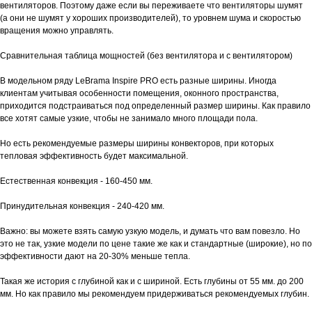
вентиляторов. Поэтому даже если вы переживаете что вентиляторы шумят
(а они не шумят у хороших производителей), то уровнем шума и скоростью
вращения можно управлять.
Сравнительная таблица мощностей (без вентилятора и с вентилятором)
В модельном ряду LeBrama Inspire PRO есть разные ширины. Иногда
клиентам учитывая особенности помещения, оконного пространства,
приходится подстраиваться под определенный размер ширины. Как правило
все хотят самые узкие, чтобы не занимало много площади пола.
Но есть рекомендуемые размеры ширины конвекторов, при которых
тепловая эффективность будет максимальной.
Остались
вопросы?
Естественная конвекция - 160-450 мм.
Наша команда экспертов готова помочь
Принудительная конвекция - 240-420 мм.
вам подобрать идеальное решение для
вашего интерьера.
Важно: вы можете взять самую узкую модель, и думать что вам повезло. Но
это не так, узкие модели по цене такие же как и стандартные (широкие), но по
эффективности дают на 20-30% меньше тепла.
+7 (977) 110-55-88
Такая же история с глубиной как и с шириной. Есть глубины от 55 мм. до 200
+375 (29) 141-41-66
мм. Но как правило мы рекомендуем придерживаться рекомендуемых глубин.