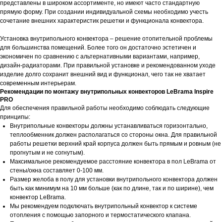
представлены в широком ассортименте, но имеют часто стандартную
прямую форму. При создании индивидуальной схемы необходимо учесть
сочетание внешних характеристик решетки и функционала конвектора.
Установка внутрипольного конвектора – решение отопительной проблемы
для большинства помещений. Более того он достаточно эстетичен и
экономичен по сравнению с альтернативными вариантами, например,
дизайн-радиаторами. При правильной установке и рекомендованном уходе
изделие долго сохранит внешний вид и функционал, чего так не хватает
современным интерьерам.
Рекомендации по монтажу внутрипольных конвекторов LeBrama Inspire
PRO
Для обеспечения правильной работы необходимо соблюдать следующие
принципы:
Внутрипольные конвекторы должны устанавливаться горизонтально,
теплообменник должен располагаться со стороны окна. Для правильной
работы решетки верхний край корпуса должен быть прямым и ровным (не
прогнутым и не согнутым).
Максимальное рекомендуемое расстояние конвектора в пол LeBrama от
стены/окна составляет 0-100 мм.
Размер желоба в полу для установки внутрипольного конвектора должен
быть как минимум на 10 мм больше (как по длине, так и по ширине), чем
конвектор LeBrama.
Мы рекомендуем подключать внутрипольный конвектор к системе
отопления с помощью запорного и термостатического клапана.