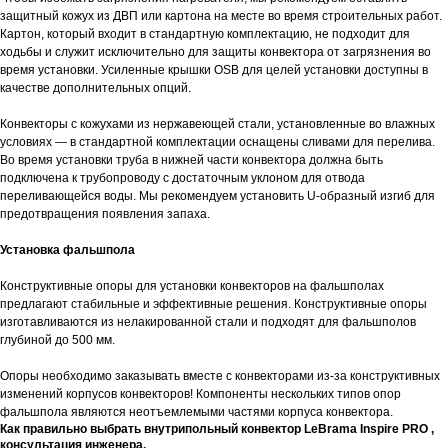
защитный кожух из ДВП или картона на месте во время строительных работ.
Картон, который входит в стандартную комплектацию, не подходит для
ходьбы и служит исключительно для защиты конвектора от загрязнения во
время установки. Усиленные крышки OSB для целей установки доступны в
качестве дополнительных опций.
Конвекторы с кожухами из нержавеющей стали, установленные во влажных
условиях — в стандартной комплектации оснащены сливами для перелива.
Во время установки труба в нижней части конвектора должна быть
подключена к трубопроводу с достаточным уклоном для отвода
переливающейся воды. Мы рекомендуем установить U-образный изгиб для
предотвращения появления запаха.
Установка фальшпола
​Конструктивные опоры для установки конвекторов на фальшполах
предлагают стабильные и эффективные решения. Конструктивные опоры
изготавливаются из нелакированной стали и подходят для фальшполов
глубиной до 500 мм.
Опоры необходимо заказывать вместе с конвекторами из-за конструктивных
изменений корпусов конвекторов! Компоненты нескольких типов опор
фальшпола являются неотъемлемыми частями корпуса конвектора.
Как правильно выбрать внутрипольный конвектор LeBrama Inspire PRO ,
консультация инженера.