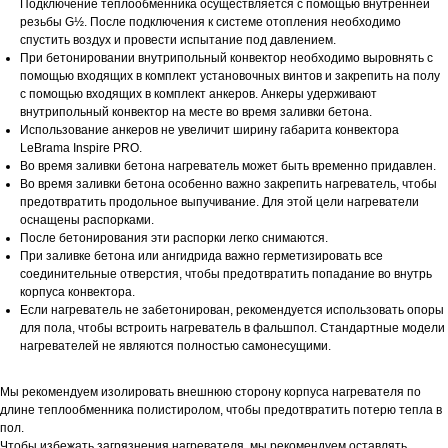
Подключение теплообменника осуществляется с помощью внутренней
резьбы G½. После подключения к системе отопления необходимо
спустить воздух и провести испытание под давлением.
При бетонировании внутрипольный конвектор необходимо выровнять с
помощью входящих в комплект установочных винтов и закрепить на полу
с помощью входящих в комплект анкеров. Анкеры удерживают
внутрипольный конвектор на месте во время заливки бетона.
Использование анкеров не увеличит ширину габарита конвектора
LeBrama Inspire PRO.
Во время заливки бетона нагреватель может быть временно придавлен.
Во время заливки бетона особенно важно закрепить нагреватель, чтобы
предотвратить продольное выпучивание. Для этой цели нагреватели
оснащены распорками.
После бетонирования эти распорки легко снимаются.
При заливке бетона или ангидрида важно герметизировать все
соединительные отверстия, чтобы предотвратить попадание во внутрь
корпуса конвектора.
Если нагреватель не забетонирован, рекомендуется использовать опоры
для пола, чтобы встроить нагреватель в фальшпол. Стандартные модели
нагревателей не являются полностью самонесущими.
Мы рекомендуем изолировать внешнюю сторону корпуса нагревателя по
длине теплообменника полистиролом, чтобы предотвратить потерю тепла в
пол.
Чтобы избежать загрязнения нагревателя, мы рекомендуем оставлять