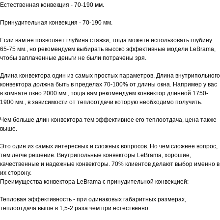
info@lebrama.com
Естественная конвекция - 70-190 мм.
Instagram
Принудительная конвекция - 70-190 мм.
Если вам не позволяет глубина стяжки, тогда можете использовать глубину
65-75 мм., но рекомендуем выбирать высоко эффективные модели LeBrama,
чтобы заплаченные деньги не были потрачены зря.
Длина конвектора один из самых простых параметров. Длина внутрипольного
конвектора должна быть в пределах 70-100% от длины окна. Например у вас
в комнате окно 2000 мм., тогда вам рекомендуем конвектор длинной 1750-
1900 мм., в зависимости от теплоотдачи которую необходимо получить.
Навигация
Чем больше длин конвектора тем эффективнее его теплоотдача, цена также
Советы архитекторов
выше.
и дизайнеров
Это один из самых интересных и сложных вопросов. Но чем сложнее вопрос,
Клиентам и партнерам
тем легче решение. Внутрипольные конвекторы LeBrama, хорошие,
Миссия бренда
качественные и надежные конвекторы. 70% клиентов делают выбор именно в
Видеообзоры
их сторону.
Преимущества конвектора LeBrama с принудительной конвекцией:
Контакты
Тепловая эффективность - при одинаковых габаритных размерах,
теплоотдача выше в 1,5-2 раза чем при естественно.
Каталог