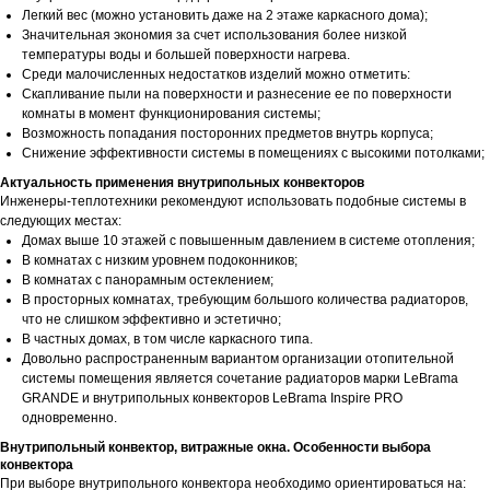
Легкий вес (можно установить даже на 2 этаже каркасного дома);
Значительная экономия за счет использования более низкой
температуры воды и большей поверхности нагрева.
Среди малочисленных недостатков изделий можно отметить:
Скапливание пыли на поверхности и разнесение ее по поверхности
комнаты в момент функционирования системы;
Возможность попадания посторонних предметов внутрь корпуса;
Снижение эффективности системы в помещениях с высокими потолками;
Актуальность применения внутрипольных конвекторов
Инженеры-теплотехники рекомендуют использовать подобные системы в
следующих местах:
Домах выше 10 этажей с повышенным давлением в системе отопления;
В комнатах с низким уровнем подоконников;
В комнатах с панорамным остеклением;
В просторных комнатах, требующим большого количества радиаторов,
что не слишком эффективно и эстетично;
В частных домах, в том числе каркасного типа.
Довольно распространенным вариантом организации отопительной
системы помещения является сочетание радиаторов марки LeBrama
GRANDE и внутрипольных конвекторов LeBrama Inspire PRO
одновременно.
Внутрипольный конвектор, витражные окна. Особенности выбора
конвектора
При выборе внутрипольного конвектора необходимо ориентироваться на: