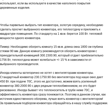
используют, если вы используете в качестве наполного покрытия
деревянные изделия.
Чтобы парвильно выбрать тип конвектора, золотую середину, необходимо
сделать просчет выбранного конвектора, его теплоотдачу и приложить к
квадратуре помещения. По стандарту на 1 кв.м. берется 100 Вт. тепловой
мощности одного конвектора.
Пимер: Необходимо обогреть комнату 15 кв.м. длина окна 1800 см глубина
стяжки 90 мм. Данную комнату рекомендуется обогреть конвектором с
принудительной конвекцией 300.1500.90, который отдает приблизительно
1756 Вт, теплоотдача может колебаться +/- 15 % в зависимости от
выбранного производителя.
Иногда клиенты категорично не хотят с вентиляторами конвекторы.
Стандартный конвектор 230.1750.90 без вентилятора под наше окно дает
450 Вт. при подаче 70С, этого не достаточно, можем взять усиленный
конвектор 380.2000.90 с двух рядным теплообменником, но это будет
рискованно. Иногда бывает что теплоноситель в трубе ниже 70С, и
эффективность конвектора сразу понижается. Поэтому в данном случае, как
источник единственного обогрева, лучше взять конвектор с вентилятором!
За правильным подбором конвектора обращайтесь в нашу службу поддержки.