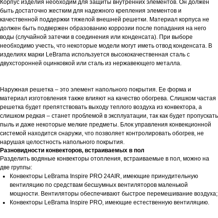
Корпус изделия необходим для защиты внутренних элементов. Он должен
быть достаточно жестким для надежного крепления элементов и
качественной поддержки тяжелой внешней решетки. Материал корпуса не
должен быть подвержен образованию коррозии после попадания на него
воды (случайной затечки в соединения или конденсата). При выборе
необходимо учесть, что некоторые модели могут иметь отвод конденсата. В
изделиях марки LeBrama используется высококачественная сталь с
двухсторонней оцинковкой или сталь из нержавеющего металла.
Наружная решетка – это элемент напольного покрытия. Ее форма и
материал изготовления также влияют на качество обогрева. Слишком частая
решетка будет препятствовать выходу теплого воздуха из конвектора, а
слишком редкая – станет проблемой в эксплуатации, так как будет пропускать
пыль и даже некоторые мелкие предметы. Блок управления конвекционной
системой находится снаружи, что позволяет контролировать обогрев, не
нарушая целостность напольного покрытия.
Разновидности конвекторов, встраиваемых в пол
Разделить водяные конвекторы отопления, встраиваемые в пол, можно на
две группы:
Конвекторы LeBrama Inspire PRO 24AIR, имеющие принудительную
вентиляцию по средствам бесшумных вентиляторов маленькой
мощности. Вентиляторы обеспечивают быстрое перемешивание воздуха;
Конвекторы LeBrama Inspire PRO, имеющие естественную вентиляцию.